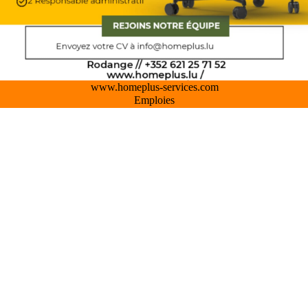
www.homeplus-services.com
Emploies